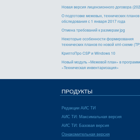
Новая версия лицензионного договора (202
О подготовке межевых, технических планов 
обследования с 1 января 2017 года
Отмена требований к размерам jpg
Некоторые особенности формирования
технических планов по новой xml-схеме (TP
КриптоПро CSP и Windows 10
Новый модуль «Межевой план» в програм
«Техническая инвентаризация»
ПРОДУКТЫ
Редакции АИС ТИ
АИС ТИ: Максимальная версия
АИС ТИ: Базовая версия
Ознакомительная версия