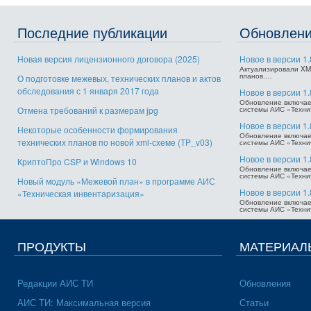
Последние публикации
Обновлен
Новая версия лицензионного договора (2025)
Новое в версии 1.
Актуализировали XM
планов.…
О подготовке межевых, технических планов и актов
обследования с 1 января 2017 года
Новое в версии 1.
Обновление включает
Отмена требований к размерам jpg
системы АИС «Техни
Новое в версии 1.
Некоторые особенности формирования
Обновление включает
технических планов по новой xml-схеме (TP_v03)
системы АИС «Техни
Новое в версии 1.
КриптоПро CSP и Windows 10
Обновление включает
системы АИС «Техни
Новый модуль «Межевой план» в программе АИС
Новое в версии 1.
«Техническая инвентаризация»
Обновление включает
системы АИС «Техни
ПРОДУКТЫ
МАТЕРИАЛ
Редакции АИС ТИ
Обновления
АИС ТИ: Максимальная версия
Статьи