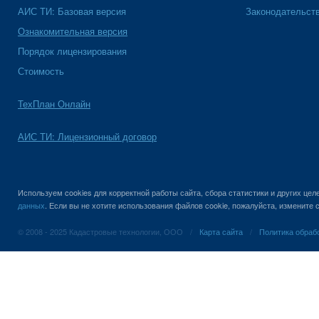
АИС ТИ: Базовая версия
Законодательст
Ознакомительная версия
Порядок лицензирования
Стоимость
ТехПлан Онлайн
АИС ТИ: Лицензионный договор
Используем cookies для корректной работы сайта, сбора статистики и других це
данных
. Если вы не хотите использования файлов cookie, пожалуйста, измените
© 2008 - 2025 Кадастровые технологии, ООО
/
Карта сайта
/
Политика обраб