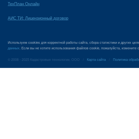
ТехПлан Онлайн
АИС ТИ: Лицензионный договор
Используем cookies для корректной работы сайта, сбора статистики и других це
данных
. Если вы не хотите использования файлов cookie, пожалуйста, измените
© 2008 - 2025 Кадастровые технологии, ООО
/
Карта сайта
/
Политика обраб