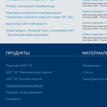
Обновление включает
Отмена требований к размерам jpg
системы АИС «Техни
Новое в версии 1.
Некоторые особенности формирования
Обновление включает
технических планов по новой xml-схеме (TP_v03)
системы АИС «Техни
Новое в версии 1.
КриптоПро CSP и Windows 10
Обновление включает
системы АИС «Техни
Новый модуль «Межевой план» в программе АИС
Новое в версии 1.
«Техническая инвентаризация»
Обновление включает
системы АИС «Техни
ПРОДУКТЫ
МАТЕРИАЛ
Редакции АИС ТИ
Обновления
АИС ТИ: Максимальная версия
Статьи
АИС ТИ: Базовая версия
Законодательст
Ознакомительная версия
Порядок лицензирования
Стоимость